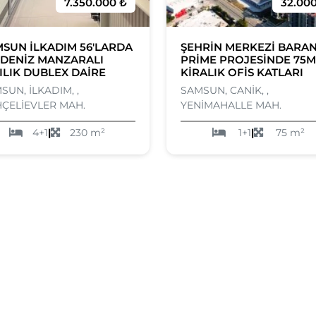
7.350.000 ₺
32.00
SUN İLKADIM 56'LARDA
ŞEHRİN MERKEZİ BARA
 DENİZ MANZARALI
PRİME PROJESİNDE 75M
ILIK DUBLEX DAİRE
KİRALIK OFİS KATLARI
SUN, İLKADIM, ,
SAMSUN, CANİK, ,
ÇELİEVLER MAH.
YENİMAHALLE MAH.
4+1
|
230 m²
1+1
|
75 m²