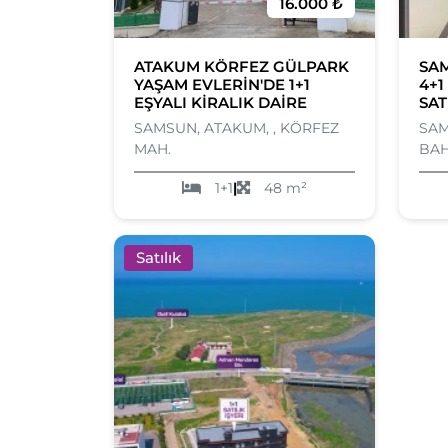
16.000 ₺
ATAKUM KÖRFEZ GÜLPARK
SAM
YAŞAM EVLERİN'DE 1+1
4+1
EŞYALI KİRALIK DAİRE
SAT
SAMSUN, ATAKUM, , KÖRFEZ
SAM
MAH.
BAH
1+1
|
48 m²
Satılık