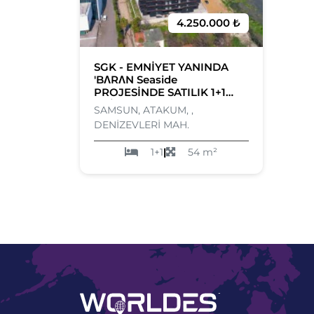
4.250.000 ₺
SGK - EMNİYET YANINDA
'BΛRΛN Seaside
PROJESİNDE SATILIK 1+1
OFİS
SAMSUN, ATAKUM, ,
DENİZEVLERİ MAH.
1+1
|
54 m²