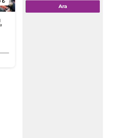
0 ₺
Ara
N
²