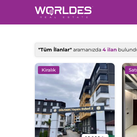
"Tüm İlanlar"
aramanızda
4 ilan
bulund
Kiralık
Satı